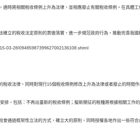
程，適時將相關稅收條例上升為法律，並相應廢止有關稅收條例。在具體工
憲法確立的稅收法定原則的貫徹落實，進一步規范政府行為，推動完善我國
2015-03-28/09485987399627002136108.shtml
的稅收法律，同時對現行15個稅收條例修改上升為法律或者廢止的時間作
出瞭安排，包括：不再出臺新的稅收條例；擬新開征的稅種將根據相關工作
產稅會通過框架性立法的方式，確立大的原則，同時授權各地作出一些符合