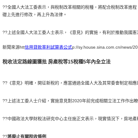
??全國人大法工委表示，與稅制改革相關的稅種，將配合稅制改革進
礎上先進行修改，再上升為法律。
??上述全國人大法工委人士表示，《意見》的實施，有利於推動我國
新聞來源htt
信用貸款率利試算表公式
p://sy.house.sina.com.cn/news/
稅收法定路線圖獲批 房產稅等15稅種5年內全立法
??《意見》明確，開征新稅的，應當通過全國人大及其常委會制定相應
??上述法工委人士介紹，實施意見對2020年前完成相關立法工作作
??中國政法大學財稅法研究中心主任施正文表示，現實情況下，房地
??
將廢止有關稅收條例