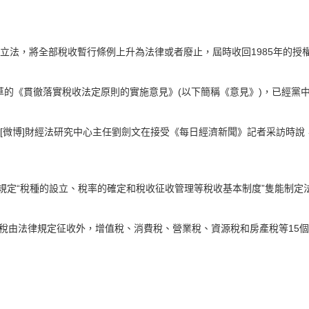
收立法，將全部稅收暫行條例上升為法律或者廢止，屆時收回1985年的授
草的《貫徹落實稅收法定原則的實施意見》(以下簡稱《意見》)，已經黨
北大[微博]財經法研究中心主任劉劍文在接受《每日經濟新聞》記者采訪時
規定“稅種的設立、稅率的確定和稅收征收管理等稅收基本制度”隻能制
船稅由法律規定征收外，增值稅、消費稅、營業稅、資源稅和房產稅等15