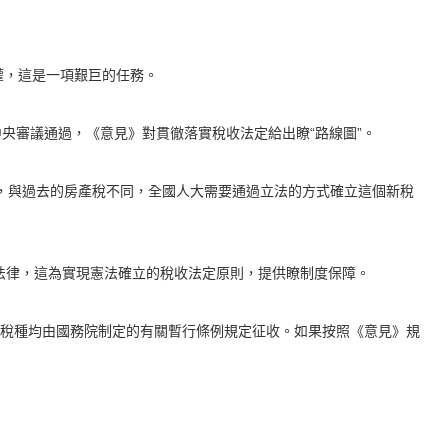
權，這是一項艱巨的任務。
中央審議通過，《意見》對貫徹落實稅收法定給出瞭“路線圖”。
說，與過去的房產稅不同，全國人大需要通過立法的方式確立這個新稅
定法律，這為實現憲法確立的稅收法定原則，提供瞭制度保障。
個稅種均由國務院制定的有關暫行條例規定征收。如果按照《意見》規