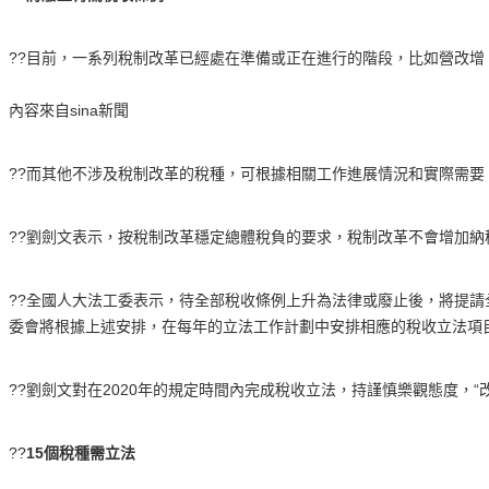
??目前，一系列稅制改革已經處在準備或正在進行的階段，比如營改增
內容來自sina新聞
??而其他不涉及稅制改革的稅種，可根據相關工作進展情況和實際需
??劉劍文表示，按稅制改革穩定總體稅負的要求，稅制改革不會增加
??全國人大法工委表示，待全部稅收條例上升為法律或廢止後，將提
委會將根據上述安排，在每年的立法工作計劃中安排相應的稅收立法項
??劉劍文對在2020年的規定時間內完成稅收立法，持謹慎樂觀態度，
??
15個稅種需立法