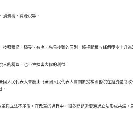
、消費稅、資源稅等。
要，按照積極、穩妥、有序、先易後難的原則，將相關稅收條例逐步上升為
納稅人的稅負，也不會損害大傢的利益。
請全國人民代表大會廢止《全國人民代表大會關於授權國務院在經濟體制改
目。
“改革與立法不矛盾，在改革的過程中，很多問題需要通過立法形成共識，