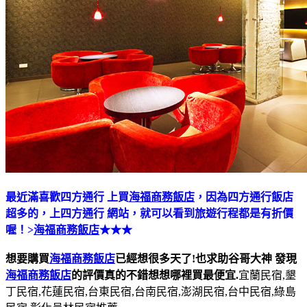
最近滿喜歡四方通行 上買
海福商務飯店
，因為四方通行飯店
超多的，上四方通行 網站，就可以看到旅遊行程都是有折價
喔！>
海福商務飯店
★★★
想要購買
海福商務飯店
已經想很多天了!也求助谷哥大神
發現
海福商務飯店
的評價真的不錯想想哪裡買最便宜.
宜蘭民宿,墾
丁民宿,花蓮民宿,台東民宿,台南民宿,澎湖民宿,台中民宿,綠島