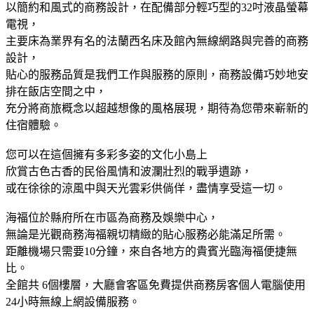
以簡約和風式的商務設計，在配備部分輕巧型的32吋液晶螢幕
電視，
主要床為業界有名的法蘭西名床及館內無線網路與完善的商務
設計，
貼心的服務品質是我們工作與服務的原則，商務設備巧妙地安
排在飯店空間之中，
充分將商旅概念以超越想像的風格展現，期待為您帶來嶄新的
住宿體驗。
您可以在這個擁有多彩多姿的文化小島上
欣賞古色古香的民俗風情和波瀾壯烈的戰爭遺跡，
或在徐徐的涼風中與天光雲彩供倘佯，盡情享受這一切。
海福位於縣府所在市區為商務及娛樂中心，
無論是光觀商務海福親切精緻的貼心服務必能滿足所需。
距離機場只需要10分鐘，來自各地方的貴賓光臨海福便捷無
比。
全館共 6個樓層，大廳會客區免費提供商務房客個人電腦使用
24小時無線上網設備服務。