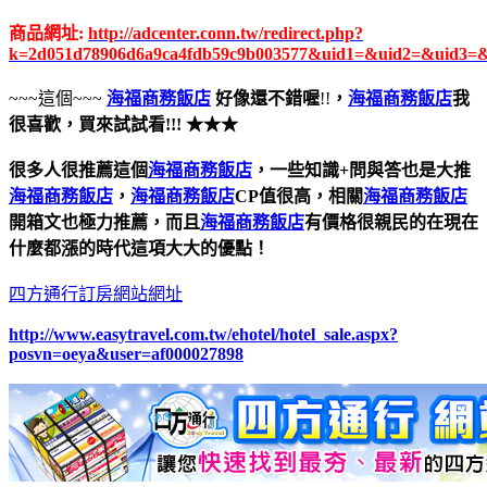
商品網址:
http://adcenter.conn.tw/redirect.php?
k=2d051d78906d6a9ca4fdb59c9b003577&uid1=&uid2=&uid3=
~~~這個~~~
海福商務飯店
好像還不錯喔
!!
，
海福商務飯店
我
很喜歡，買來試試看!!! ★★★
很多人很推薦這個
海福商務飯店
，一些知識+問與答也是大推
海福商務飯店
，
海福商務飯店
CP值很高，相關
海福商務飯店
開箱文也極力推薦，而且
海福商務飯店
有價格很親民的在現在
什麼都漲的時代這項大大的優點！
四方通行訂房網站網址
http://www.easytravel.com.tw/ehotel/hotel_sale.aspx?
posvn=oeya&user=af000027898