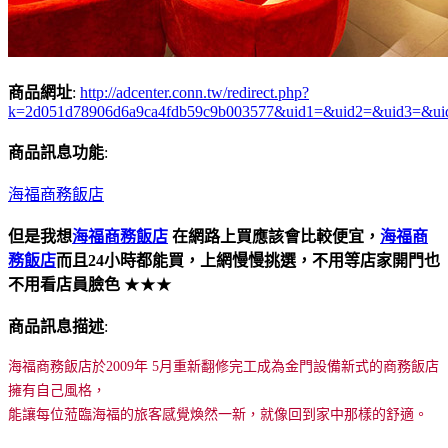
商品網址
:
http://adcenter.conn.tw/redirect.php?
k=2d051d78906d6a9ca4fdb59c9b003577&uid1=&uid2=&uid3=&ui
商品訊息功能
:
海福商務飯店
但是我想
海福商務飯店
在網路上買應該會比較便宜，
海福商
務飯店
而且24小時都能買，上網慢慢挑選，不用等店家開門也
不用看店員臉色
★★★
商品訊息描述
:
海福商務飯店於2009年 5月重新翻修完工成為金門設備新式的商務飯店
擁有自己風格，
能讓每位蒞臨海福的旅客感覺煥然一新，就像回到家中那樣的舒適。