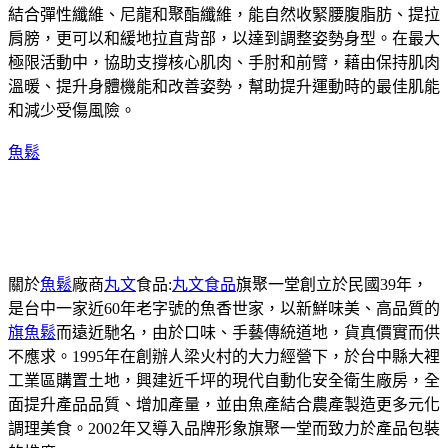
結合彈性纖維、尼龍和聚酯纖維，能自然收緊腰腹脂肪、提拉
肩膀，更可以和緩地拉直背部，以達到調整姿勢身型。在最大
極限活動中，協助支撐核心肌肉、手肘和前臂，藉由保持肌肉
溫暖、提升身體機能和改善姿勢，幫助提升運動時的最佳肌能
和減少受傷風險。
魚鬆
關於
魚鬆
廠商
丸文
食品:
丸文食品
旗聚一堂創立於民國39年，
是台中一家近60年老字號的魚香世家，以新鮮味美、高品質的
旗魚鬆
而遠近馳名，由於口味、手藝傳統道地，貨真價實而供
不應求。1995年在創辦人梁火村的大力經營下，於台中縣大裡
工業區購置土地，興建近千坪的現代自動化安全衛生廠房，全
面提升產品品質、增加產量，並由魚產結合農產製造更多元化
調理美食。2002年又導入品牌形象旗聚一堂而致力於產品包裝