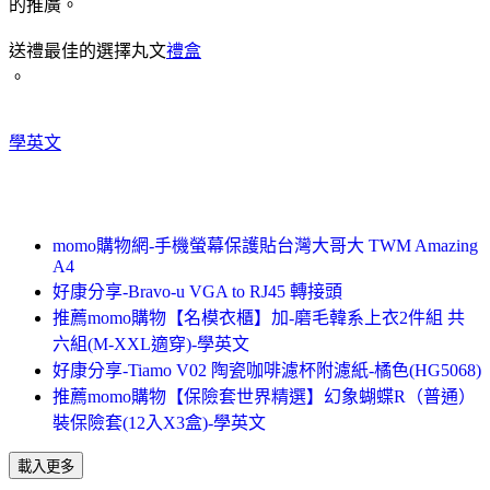
的推廣。
送禮最佳的選擇丸文
禮盒
。
學英文
momo購物網-手機螢幕保護貼台灣大哥大 TWM Amazing
A4
好康分享-Bravo-u VGA to RJ45 轉接頭
推薦momo購物【名模衣櫃】加-磨毛韓系上衣2件組 共
六組(M-XXL適穿)-學英文
好康分享-Tiamo V02 陶瓷咖啡濾杯附濾紙-橘色(HG5068)
推薦momo購物【保險套世界精選】幻象蝴蝶R（普通）
裝保險套(12入X3盒)-學英文
載入更多