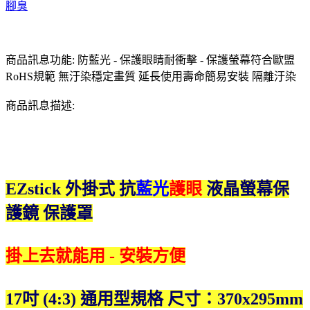
腳臭
商品訊息功能: 防藍光 - 保護眼睛耐衝擊 - 保護螢幕符合歐盟
RoHS規範 無汙染穩定畫質 延長使用壽命簡易安裝 隔離汙染
商品訊息描述:
EZstick
外掛式 抗
藍光
護眼
液晶螢幕保
護鏡 保護罩
掛上去就能用 - 安裝方便
17吋 (4:3) 通用型規格 尺寸：370x295mm