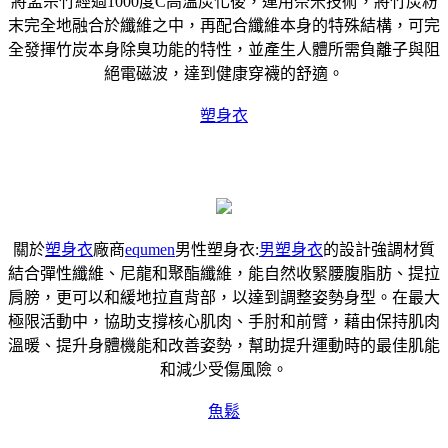
將孟宗竹經過1000度C高溫炭化後，運用奈米技術，將竹炭粉
末完全地融合於纖維之中，再配合纖維本身的特殊結構，可完
全發揮竹炭本身除臭功能的特性，並產生人體所需負離子與阻
絕電磁波，達到健康穿襪的舒適。
塑身衣
關於
塑身衣
廠商
equmen
男性塑身衣:
男塑身衣
的設計強調材質
結合彈性纖維、尼龍和聚酯纖維，能自然收緊腰腹脂肪、提拉
肩膀，更可以和緩地拉直背部，以達到調整姿勢身型。在最大
極限活動中，協助支撐核心肌肉、手肘和前臂，藉由保持肌肉
溫暖、提升身體機能和改善姿勢，幫助提升運動時的最佳肌能
和減少受傷風險。
魚鬆