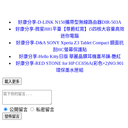
好康分享-D-LINK N150攜帶型無線路由器DIR-503A
好康分享-微星H81平臺【尊爵紅霄】i5四核大容量高效
迷你電腦
好康分享-D&A SONY Xperia Z3 Tablet Compact 鏡面抗
刮HC螢幕保護貼
好康分享-Hello Kitty日版 華麗晶鑽耳機塞吊鍊-艷紅
好康分享-RED STONE for HP CC656A(彩色×2)NO.901
環保墨水匣組
載入更多
公開留言
私密留言
發佈留言