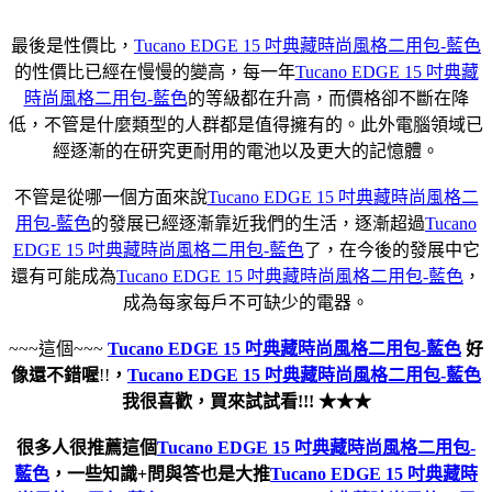
最後是性價比，
Tucano EDGE 15 吋典藏時尚風格二用包-藍色
的性價比已經在慢慢的變高，每一年
Tucano EDGE 15 吋典藏
時尚風格二用包-藍色
的等級都在升高，而價格卻不斷在降
低，不管是什麼類型的人群都是值得擁有的。此外電腦領域已
經逐漸的在研究更耐用的電池以及更大的記憶體。
不管是從哪一個方面來說
Tucano EDGE 15 吋典藏時尚風格二
用包-藍色
的發展已經逐漸靠近我們的生活，逐漸超過
Tucano
EDGE 15 吋典藏時尚風格二用包-藍色
了，在今後的發展中它
還有可能成為
Tucano EDGE 15 吋典藏時尚風格二用包-藍色
，
成為每家每戶不可缺少的電器。
~~~這個~~~
Tucano EDGE 15 吋典藏時尚風格二用包-藍色
好
像還不錯喔
!!
，
Tucano EDGE 15 吋典藏時尚風格二用包-藍色
我很喜歡，買來試試看!!! ★★★
很多人很推薦這個
Tucano EDGE 15 吋典藏時尚風格二用包-
藍色
，一些知識+問與答也是大推
Tucano EDGE 15 吋典藏時