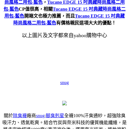
尚風格二用包-藍色
，
Tucano EDGE 15 吋典藏時尚風格二用
包-藍色
CP值很高，相關
Tucano EDGE 15 吋典藏時尚風格二
用包-藍色
開箱文也極力推薦，而且
Tucano EDGE 15 吋典藏
時尚風格二用包-藍色
有價格親民這項大大的優點！
以上圖片及文字都來自yahoo購物中心
snug
關於
除臭襪
廠商
snug
:
腳臭剋星
全襪100%汗臭通紗，超強除臭
吸汗力、透氣乾爽。結合竹炭與奈米科技的優質機能纖維，是