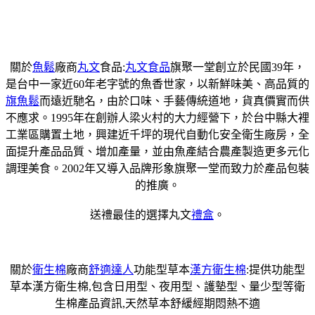
關於
魚鬆
廠商
丸文
食品:
丸文食品
旗聚一堂創立於民國39年，
是台中一家近60年老字號的魚香世家，以新鮮味美、高品質的
旗魚鬆
而遠近馳名，由於口味、手藝傳統道地，貨真價實而供
不應求。1995年在創辦人梁火村的大力經營下，於台中縣大裡
工業區購置土地，興建近千坪的現代自動化安全衛生廠房，全
面提升產品品質、增加產量，並由魚產結合農產製造更多元化
調理美食。2002年又導入品牌形象旗聚一堂而致力於產品包裝
的推廣。
送禮最佳的選擇丸文
禮盒
。
關於
衛生棉
廠商
舒適達人
功能型草本
漢方衛生棉
:提供功能型
草本漢方衛生棉,包含日用型、夜用型、護墊型、量少型等衛
生棉產品資訊,天然草本舒緩經期悶熱不適