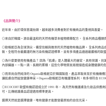
《品牌簡介》
近年來，由於環保意識抬頭，越來越多消費者對於有機商品的重視與喜愛。
◎來自於韓國。源自最溫和的天然有機草本植物精華配方， 全系列商品種類齊
◎歐格妮亞為全球頂尖、備受信賴與推崇的天然植物有機品牌。 全系列商品
裝，全程符合最嚴謹的無污染有機認證標準，並有多項產品通過最嚴格的歐
◎為什麼要使用有機產品？ 因為「肌膚」是人體最大的器官，具有保護、抗
內部臟器。ㄧ點一滴、長期的累積，這些化學物質就易間接造成身體健康的
◎而崇尚自然純淨的 Organia歐格妮亞於韓國製造，產品萃取來至於有機
讓肌膚自然綻放健康神采。Organia歐格妮亞有機護理系列，有多項符合 ECO
◎ECOCERT 歐盟有機認證成立於 1991 年， 為天然有機護膚及化妝品
可，比傳統護膚品認證適用標準更高。
選擇天然就是選擇健康，唯有健康才能散發最原始的自信光采。