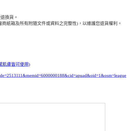
受退換貨。
廠商紙箱及所有附隨文件或資料之完整性)，以維護您退貨權利。
敏感肌膚皆可使用)
i_code=2513111&memid=6000000188&cid=apuad&oid=1&osm=league