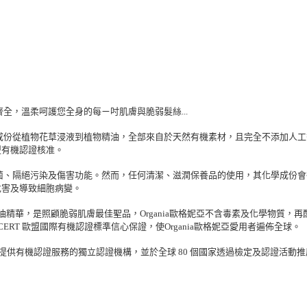
全，溫柔呵護您全身的每ㄧ吋肌膚與脆弱髮絲...
成份從植物花草浸液到植物精油，全部來自於天然有機素材，且完全不添加人
盟有機認證核准。
菌、隔絕污染及傷害功能。然而，任何清潔、滋潤保養品的使用，其化學成份
危害及導致細胞病變。
橄欖油精華，是照顧脆弱肌膚最佳聖品，Organia歐格妮亞不含毒素及化學物
CERT 歐盟國際有機認證標準信心保證，使Organia歐格妮亞愛用者遍佈全球。
供應商提供有機認證服務的獨立認證機構，並於全球 80 個國家透過檢定及認證活動