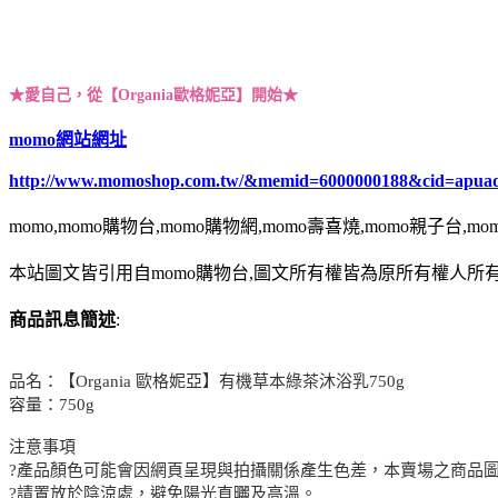
★愛自己，從【Organia歐格妮亞】開始★
momo網站網址
http://www.momoshop.com.tw/&memid=6000000188&cid=apua
momo,momo購物台,momo購物網,momo壽喜燒,momo親子台,m
本站圖文皆引用自momo購物台,圖文所有權皆為原所有權人所有
商品訊息簡述
:
品名：【Organia 歐格妮亞】有機草本綠茶沐浴乳750g
容量：750g
注意事項
?產品顏色可能會因網頁呈現與拍攝關係產生色差，本賣場之商品
?請置放於陰涼處，避免陽光直曬及高溫。