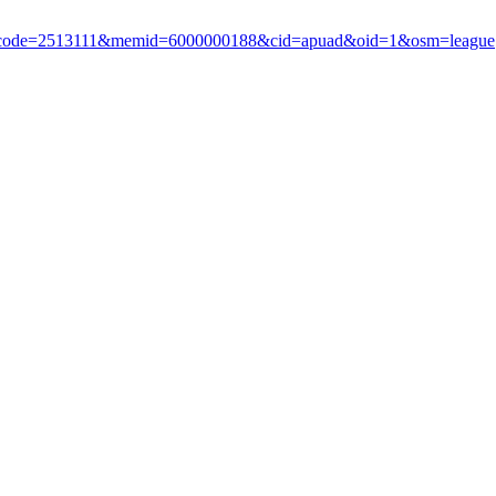
?i_code=2513111&memid=6000000188&cid=apuad&oid=1&osm=league