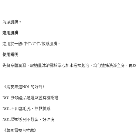
清潔肌膚。
適用肌膚
適用於一般/中性/油性/敏感肌膚。
使用說明
先將身體潤濕，取適量沐浴露於掌心加水搓揉起泡、均勻塗抹洗淨全身，再
《網友票選NO1.的好評》
NO1.多項產品通過歐盟有機認證
NO1.不阻塞毛孔、無黏膩感
NO1.塑型系列不殘留、好沖洗
《韓國電視台推薦》