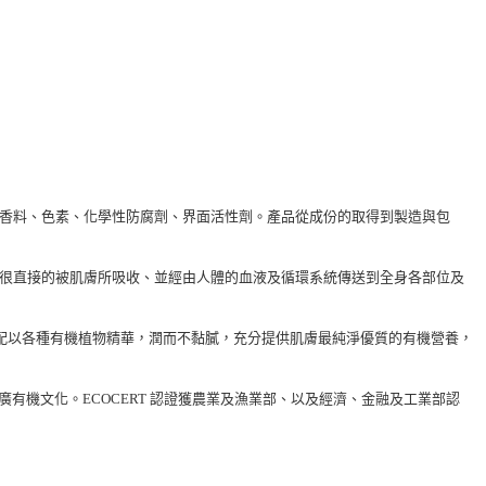
工香料、色素、化學性防腐劑、界面活性劑。產品從成份的取得到製造與包
會很直接的被肌膚所吸收、並經由人體的血液及循環系統傳送到全身各部位及
質，再配以各種有機植物精華，潤而不黏膩，充分提供肌膚最純淨優質的有機營養，
推廣有機文化。ECOCERT 認證獲農業及漁業部、以及經濟、金融及工業部認