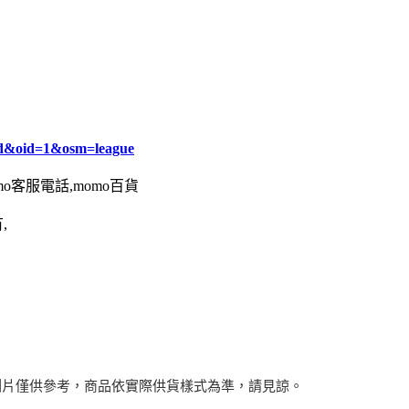
d&oid=1&osm=league
omo客服電話,momo百貨
,
圖片僅供參考，商品依實際供貨樣式為準，請見諒。