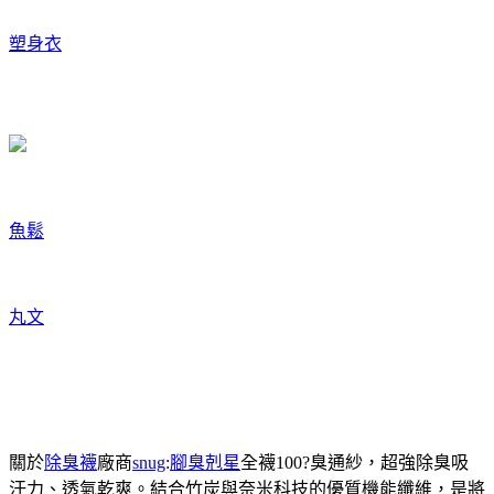
塑身衣
魚鬆
丸文
關於
除臭襪
廠商
snug
:
腳臭剋星
全襪100?臭通紗，超強除臭吸
汗力、透氣乾爽。結合竹炭與奈米科技的優質機能纖維，是將