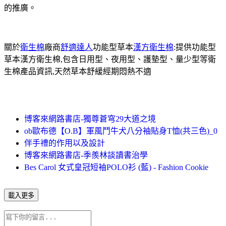
的推廣。
關於
衛生棉
廠商
舒適達人
功能型草本
漢方衛生棉
:提供功能型
草本漢方衛生棉,包含日用型、夜用型、護墊型、量少型等衛
生棉產品資訊,天然草本舒緩經期悶熱不適
博客來網路書店-獨尊蒼穹29大道之境
ob歐布德【O.B】軍風鬥牛犬八分袖貼身T恤(共三色)_0
伴手禮的作用以及設計
博客來網路書店-季羨林談讀書治學
Bes Carol 女式皇冠短袖POLO衫 (藍) - Fashion Cookie
載入更多