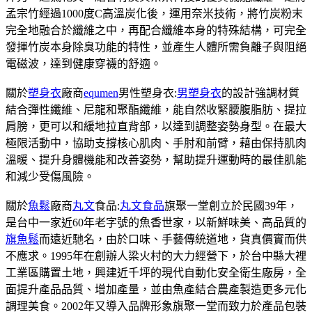
孟宗竹經過1000度C高溫炭化後，運用奈米技術，將竹炭粉末
完全地融合於纖維之中，再配合纖維本身的特殊結構，可完全
發揮竹炭本身除臭功能的特性，並產生人體所需負離子與阻絕
電磁波，達到健康穿襪的舒適。
關於
塑身衣
廠商
equmen
男性塑身衣:
男塑身衣
的設計強調材質
結合彈性纖維、尼龍和聚酯纖維，能自然收緊腰腹脂肪、提拉
肩膀，更可以和緩地拉直背部，以達到調整姿勢身型。在最大
極限活動中，協助支撐核心肌肉、手肘和前臂，藉由保持肌肉
溫暖、提升身體機能和改善姿勢，幫助提升運動時的最佳肌能
和減少受傷風險。
關於
魚鬆
廠商
丸文
食品:
丸文食品
旗聚一堂創立於民國39年，
是台中一家近60年老字號的魚香世家，以新鮮味美、高品質的
旗魚鬆
而遠近馳名，由於口味、手藝傳統道地，貨真價實而供
不應求。1995年在創辦人梁火村的大力經營下，於台中縣大裡
工業區購置土地，興建近千坪的現代自動化安全衛生廠房，全
面提升產品品質、增加產量，並由魚產結合農產製造更多元化
調理美食。2002年又導入品牌形象旗聚一堂而致力於產品包裝