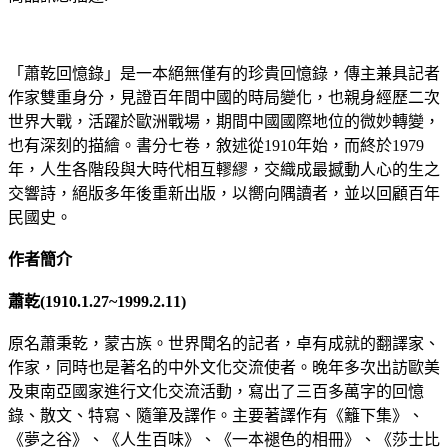
「蕭乾回憶錄」是一本絕無僅有的珍貴回憶錄，傳主兼具記者
作家雙重身分，見證百年間中國的時局變化，也親身經歷二次
世界大戰，活躍於歐洲戰場，期間中國國際地位的微妙轉變，
也有深刻的描繪。書分七卷，敘述從1910年始，而終於1979
年，人生各階段與大時代相互轇繆，交織成最撼動人心的生之
交響詩，絕版多年後重新出版，以嚮向隅讀者，並以回顧百年
民國史。
作者簡介
蕭乾(1910.1.27~1999.2.11)
原名蕭秉乾，蒙古族。世界聞名的記者，卓有成就的翻譯家、
作家，同時也是著名的中外文化交流使者。晚年多次出訪歐美
及東南亞國家進行文化交流活動，寫出了三百多萬字的回憶
錄、散文、特寫、隨筆及譯作。主要著譯作有《籬下集》、
《夢之谷》、《人生百味》、《一本褪色的相冊》、《莎士比