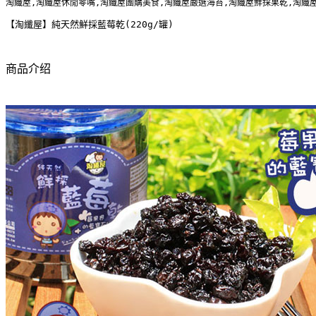
淘纖屋,淘纖屋休閒零嘴,淘纖屋團購美食,淘纖屋嚴選海苔,淘纖屋鮮採果乾,淘纖
【淘纖屋】純天然鮮採藍莓乾(220g/罐)
商品介绍