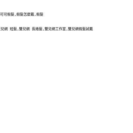
可可假髮,假髮怎麼戴,假髮 

雙兒網 短髮,雙兒網 長捲髮,雙兒網工作室,雙兒網假髮試戴