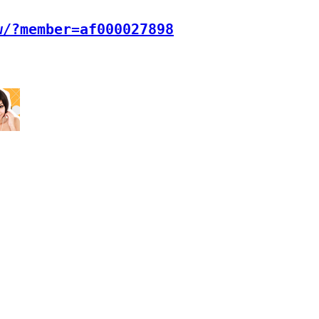
w/?member=af000027898