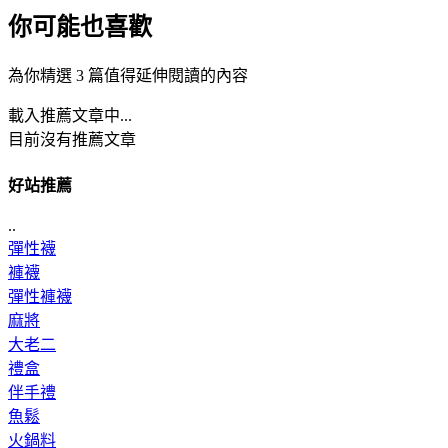
你可能也喜歡
為你精選 3 篇值得延伸閱讀的內容
載入推薦文章中...
目前沒有推薦文章
好站推薦
..
彈性襪
褲襪
彈性褲襪
麻將
大老二
禮盒
伴手禮
魚鬆
火鍋料