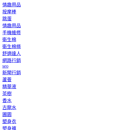
情趣用品
按摩棒
跳蛋
情趣用品
手機維修
衛生棉
衛生棉條
舒適達人
網路行銷
seo
新聞行銷
蘆薈
精華液
茶樹
香水
古龍水
圃園
塑身衣
塑身褲