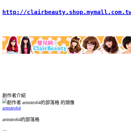
http://clairbeauty.shop.mymall.com.t
創作者介紹
armstro64
armstro64的部落格