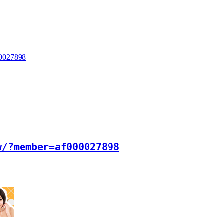
00027898
w/?member=af000027898