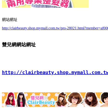
網站網址
http://clairbeauty.shop.mymall.com.tw/pro-28021.html?member=af0
雙兒網網站網址
http://clairbeauty.shop.mymall.com.t