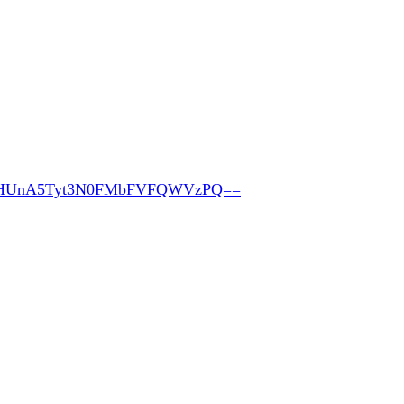
pHUnA5Tyt3N0FMbFVFQWVzPQ==