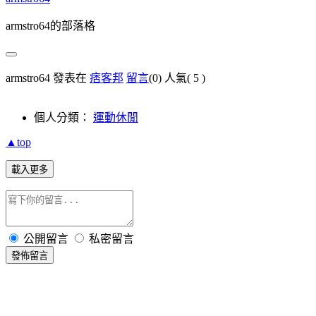
armstro64的部落格
armstro64 發表在
痞客邦
留言
(0)
人氣(
5
)
個人分類：
運動休閒
▲top
載入更多
公開留言
私密留言
發佈留言