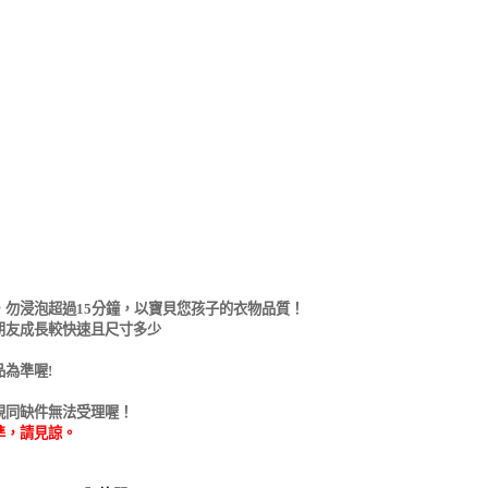
，勿浸泡超過
15
分鐘，以寶貝您孩子的衣物品質！
朋友成長較快速且尺寸多少
品為
準
喔
!
視同缺件無法
受理喔！
準
，請見諒。