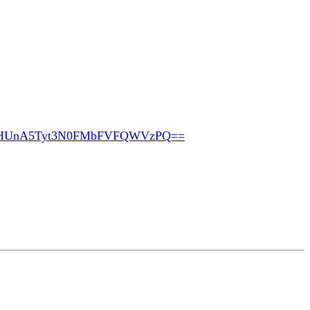
pHUnA5Tyt3N0FMbFVFQWVzPQ==