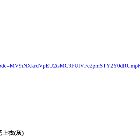
ode=MV9iNXkrdVpEU2tsMC9FUlVFc2pmSTY2Y0dRUm
花上衣(灰)