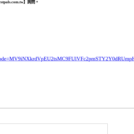
stpals.com.tw
】
詢問。
ode=MV9iNXkrdVpEU2tsMC9FUlVFc2pmSTY2Y0dRUm