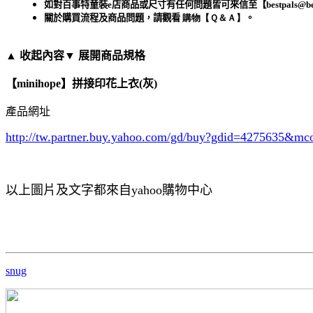
如對百事
特
童裝
e
店商品或尺寸有任何問題皆可來信至
【
bestpals@be
關於購買流程及商品問題，請觀看
購物【Ｑ＆Ａ】
。
▲ 收起內容
▼ 展開商品規格
【minihope】拼接印花上衣(灰)
產品網址
http://tw.partner.buy.yahoo.com/gd/buy?gdid=4275635
&mc
以上圖片及文字都來自yahoo購物中心
snug