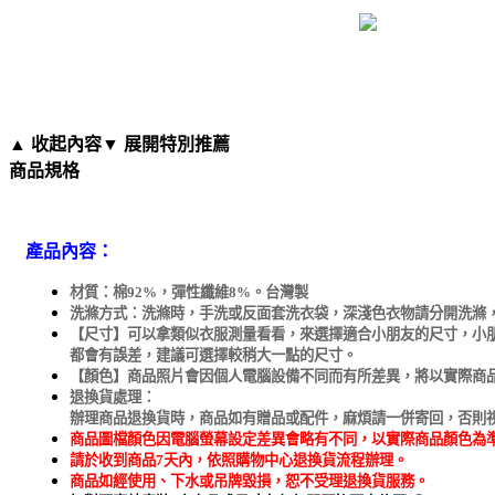
▲ 收起內容
▼ 展開特別推薦
商品規格
產品內容：
材質：棉
92%
，彈性纖維
8%
。台灣製
洗滌方式：洗滌時，手洗或
反面套洗衣袋
，深淺色衣物請分開洗滌
【尺寸】可以拿類似衣服測量看看，來選擇適合小朋友的尺寸，小
都會有誤差，建議可選擇較稍大一點的尺寸。
【顏色】商品照片會因個人電腦設備不同而有所差異，將以實際商
退換貨處理：
辦理商品退換貨時，商品如有贈品或配件，麻煩請一併寄回，否則
商品圖檔顏色因電腦螢幕設定差異會略有不同，以實際商品顏色為
請於收到商品
7
天內，依照購物中心退換貨流程辦理。
商品如經使用、下水或吊牌毀損，恕不受理退換貨服務。