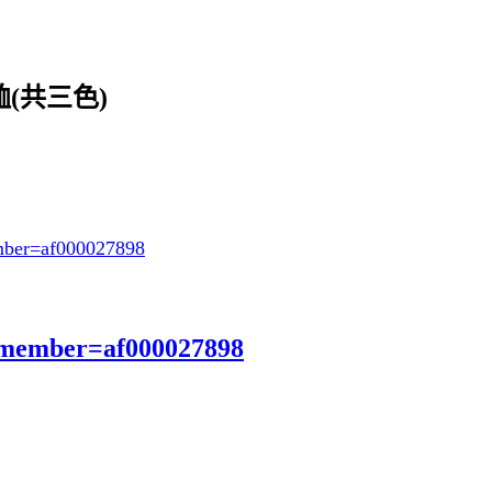
(共三色)
ber=af000027898
?member=af000027898