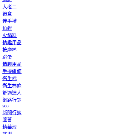
大老二
禮盒
伴手禮
魚鬆
火鍋料
情趣用品
按摩棒
跳蛋
情趣用品
手機維修
衛生棉
衛生棉條
舒適達人
網路行銷
seo
新聞行銷
蘆薈
精華液