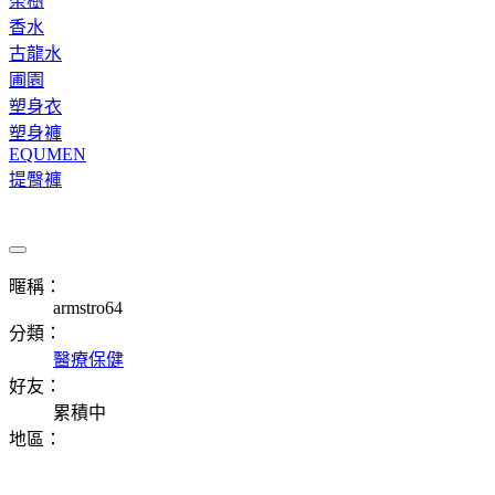
茶樹
香水
古龍水
圃園
塑身衣
塑身褲
EQUMEN
提臀褲
暱稱：
armstro64
分類：
醫療保健
好友：
累積中
地區：