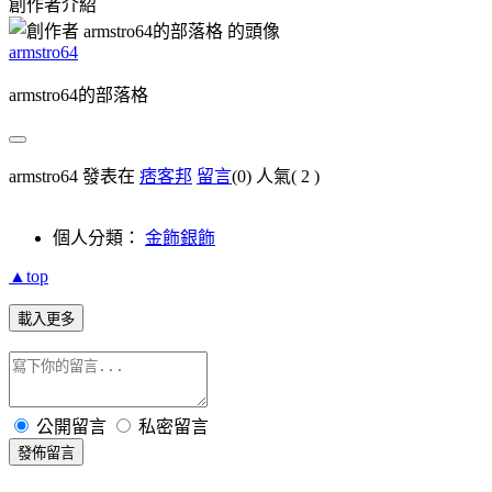
創作者介紹
armstro64
armstro64的部落格
armstro64 發表在
痞客邦
留言
(0)
人氣(
2
)
個人分類：
金飾銀飾
▲top
載入更多
公開留言
私密留言
發佈留言