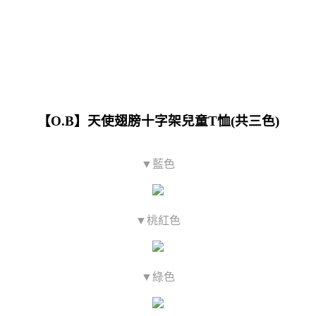
【O.B】天使翅膀十字架兒童T恤(共三色)
▼藍色
▼桃紅色
▼綠色