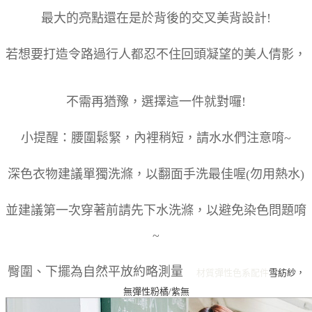
最大的亮點還在是於背後的交叉美背設計!
若想要打造令路過行人都忍不住回頭凝望的美人倩影，
不需再猶豫，選擇這一件就對囉!
小提醒：腰圍鬆緊，內裡稍短，請水水們注意唷~
深色衣物建議單獨洗滌，以翻面手洗最佳喔(勿用熱水)
並建議第一次穿著前請先下水洗滌，以避免染色問題唷
~
臀圍、下擺為自然平放約略測量
材質彈性
色系
配件
雪紡紗，
無彈性
粉橘/紫
無