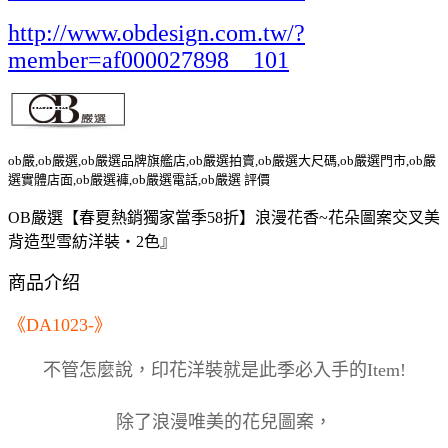
http://www.obdesign.com.tw/?
member=af000027898__101
ob嚴,ob嚴選,ob嚴選品牌旗艦店,ob嚴選拍賣,ob嚴選大尺碼,ob嚴選門市,ob嚴
選實體店面,ob嚴選褲,ob嚴選電話,ob嚴選 評價
OB嚴選【春夏熱銷獨家當季58折】浪漫花香~花朵圖案交叉美
背造型雪紡洋裝‧2色』
商品介绍
《DA1023-》
不管怎麼說，印花洋裝就是此季必入手的Item!
除了浪漫唯美的花兒圖案，